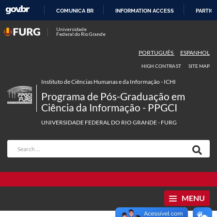
COMUNICA BR
INFORMATION ACCESS
PARTICI
SKIP
Universidade
Federal do Rio Grande
TO
CONTENT
PORTUGUÊS
ESPANHOL
HIGH CONTRAST
SITE MAP
Instituto de Ciências Humanas e da Informação - ICHI
Programa de Pós-Graduação em
Ciência da Informação - PPGCI
UNIVERSIDADE FEDERAL DO RIO GRANDE - FURG
MENU